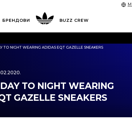
M
БРЕНДОВИ
BUZZ CREW
 3055 222
работни денови од 9 до 17 часот и во сабота
Y TO NIGHT WEARING ADIDAS EQT GAZELLE SNEAKERS
 со картичка online и подигнете во продавницата по в
ЦЕНОВНИК
ПОГЛЕДНИ ПОВЕЌЕ
.02.2020.
DAY TO NIGHT WEARING
QT GAZELLE SNEAKERS