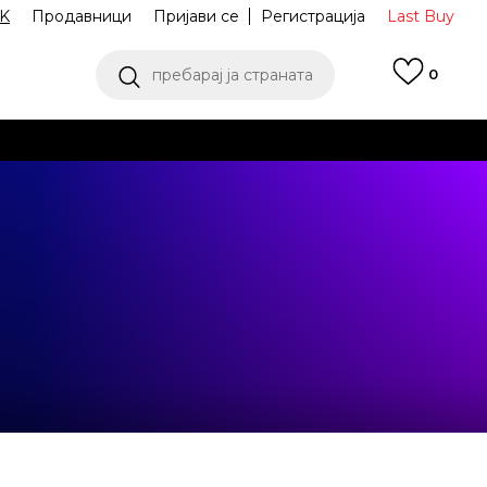
K
Продавници
Пријави се
Регистрација
Last Buy
пребарај ја страната
0
 од 9 до 16 часот
аш избор
ПОГЛЕДНИ ПОВЕЌЕ