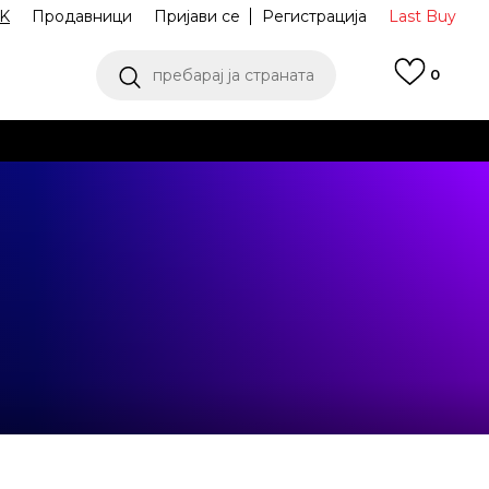
K
Продавници
Пријави се
Регистрација
Last Buy
пребарај ја страната
0
 од 9 до 16 часот
аш избор
ПОГЛЕДНИ ПОВЕЌЕ