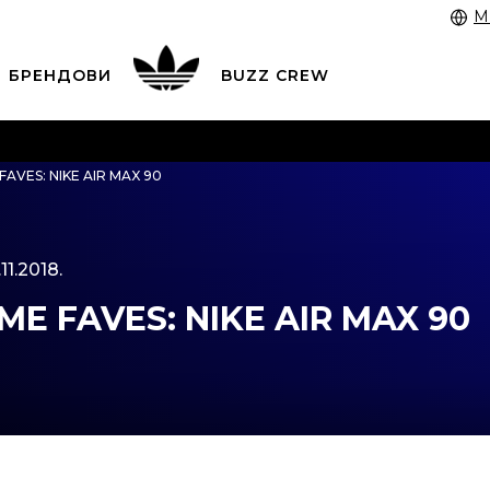
M
БРЕНДОВИ
BUZZ CREW
 3055 222
работни денови од 9 до 17 часот и во сабота
FAVES: NIKE AIR MAX 90
 со картичка online и подигнете во продавницата по в
ЦЕНОВНИК
ПОГЛЕДНИ ПОВЕЌЕ
11.2018.
ME FAVES: NIKE AIR MAX 90