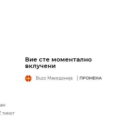
Вие сте моментално
вклучени
Buzz Македонија
ПРОМЕНА
рам
Z тимот