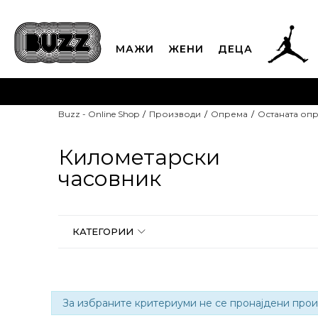
МАЖИ
ЖЕНИ
ДЕЦА
ЈАВЕТЕ СЕ НА 02
Buzz - Online Shop
Производи
Опрема
Останата оп
CLICK & COLLECT
Платете
Километарски
часовник
КАТЕГОРИИ
За избраните критериуми не се пронајдени прои