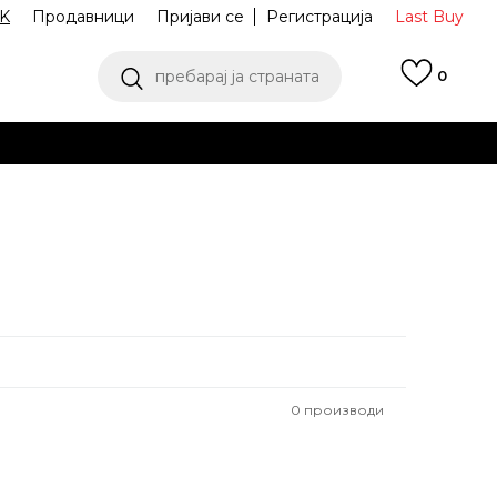
K
Продавници
Пријави се
Регистрација
Last Buy
пребарај ја страната
0
 од 9 до 16 часот
аш избор
ПОГЛЕДНИ ПОВЕЌЕ
0
производи