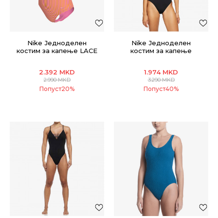
Nike Једноделен
Nike Једноделен
костим за капење LACE
костим за капење
UP ONE PIECE
Hydrastrong Solid
2.392
MKD
1.974
MKD
2.990
MKD
3.290
MKD
Попуст
20
%
Попуст
40
%