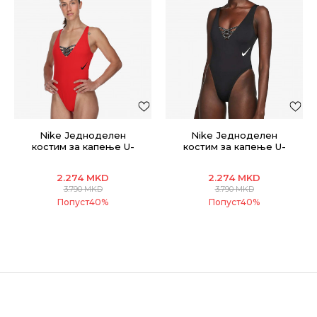
Nike Једноделен
Nike Једноделен
костим за капење U-
костим за капење U-
Back One Piece
Back One Piece
2.274
MKD
2.274
MKD
3.790
MKD
3.790
MKD
Попуст
40
%
Попуст
40
%