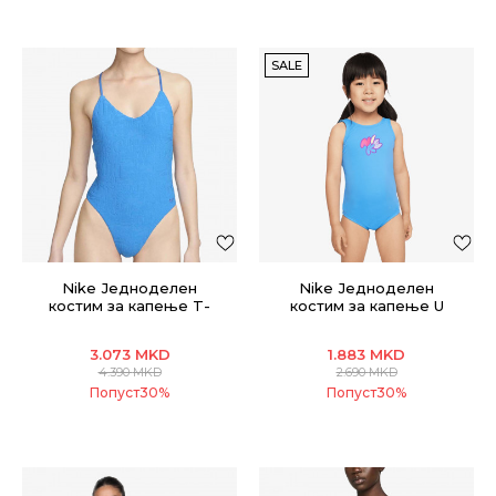
SALE
Nike Једноделен
Nike Једноделен
костим за капење T-
костим за капење U
BACK ONE PIECE
Back One Piece
3.073
MKD
1.883
MKD
4.390
MKD
2.690
MKD
Попуст
30
%
Попуст
30
%