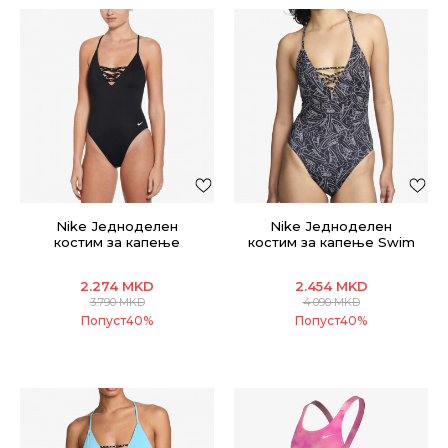
Nike Једноделен
Nike Једноделен
костим за капење
костим за капење Swim
Crossback One Piece
Sneakerkini 2.0
2.274
MKD
2.454
MKD
3.790
MKD
4.090
MKD
Попуст
40
%
Попуст
40
%