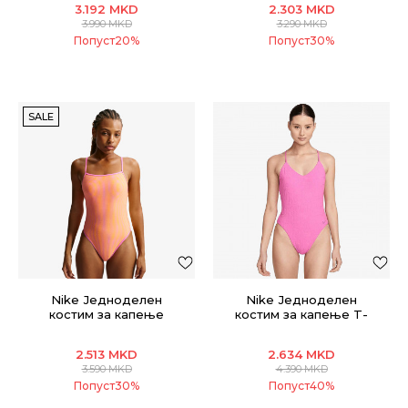
3.192
MKD
2.303
MKD
3.990
MKD
3.290
MKD
Попуст
20
%
Попуст
30
%
SALE
Nike Једноделен
Nike Једноделен
костим за капење
костим за капење T-
SQUARE NECK ONE PIEC
BACK ONE PIECE
2.513
MKD
2.634
MKD
3.590
MKD
4.390
MKD
Попуст
30
%
Попуст
40
%