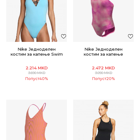
Nike Једноделен
Nike Једноделен
костим за капење Swim
костим за капење
Sneakerkini 2.0
FASTBACK ONE PIECE
2.214
MKD
2.472
MKD
3.690
MKD
3.090
MKD
Попуст
40
%
Попуст
20
%