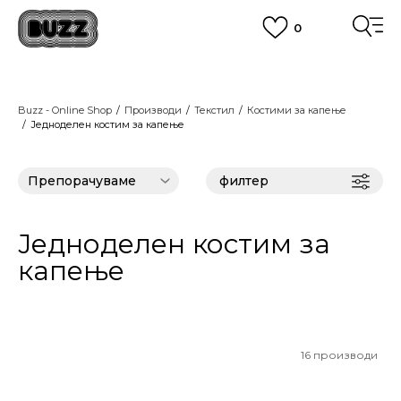
0
ЈАВЕТЕ СЕ НА 02 3055 222
работни денови од 9 до 17 часот и во сабота од 9 до 16 часот
CLICK & COLLECT
Платете со картичка online и подигнете во продавницата по ваш
Buzz - Online Shop
Производи
избор
Текстил
Костими за капење
Једноделен костим за капење
ПОГЛЕДНИ ПОВЕЌЕ
ЦЕНОВНИК
ПОГЛЕДНИ ПОВЕЌЕ
филтер
Једноделен костим за
капење
16
производи