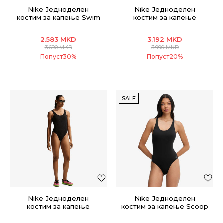
Nike Једноделен
Nike Једноделен
костим за капење Swim
костим за капење
Sneakerkini 2.0
SCOOP NECK ONE PIECE
2.583
MKD
3.192
MKD
3.690
MKD
3.990
MKD
Попуст
30
%
Попуст
20
%
SALE
Nike Једноделен
Nike Једноделен
костим за капење
костим за капење Scoop
SCOOP NECK ONE PIECE
Neck