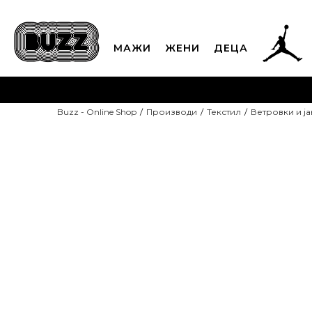
МАЖИ
ЖЕНИ
ДЕЦА
ЈАВЕТЕ СЕ НА 02
Buzz - Online Shop
Производи
Текстил
Ветровки и ј
CLICK & COLLECT
Платете