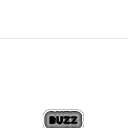
7.554
MKD
12.590
MKD
Попуст
40
%