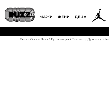
МАЖИ
ЖЕНИ
ДЕЦА
ЈАВЕТЕ СЕ НА 02
Buzz - Online Shop
Производи
Текстил
Дуксер
Nike
CLICK & COLLECT
Платете