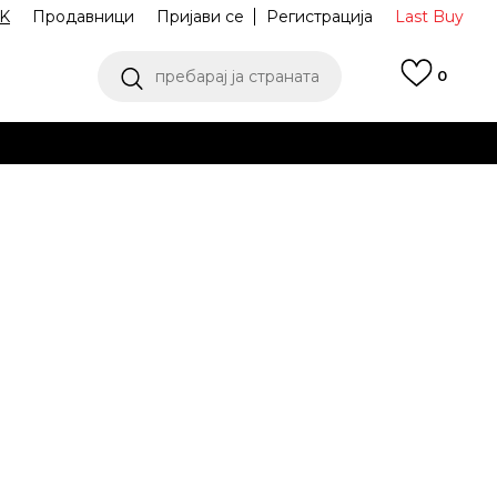
K
Продавници
Пријави се
Регистрација
Last Buy
пребарај ја страната
0
 од 9 до 16 часот
аш избор
ПОГЛЕДНИ ПОВЕЌЕ
ел тренерки M
IM8906-010
C CUFF PANT BB
извести ме за попусти
L
M
M
S
S
XL
XL
XS
XS