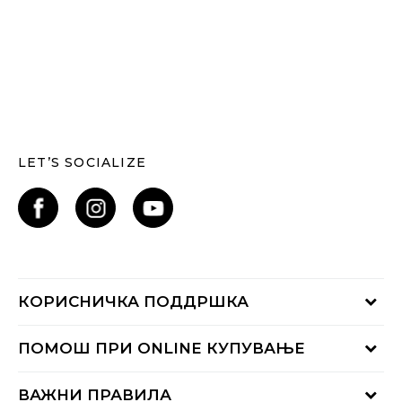
LET’S SOCIALIZE
КОРИСНИЧКА ПОДДРШКА
Проверете го статусот на нарачката
ПОМОШ ПРИ ONLINE КУПУВАЊЕ
Контактирајте нѐ на:
02 3055 222
Начини на достава
ВАЖНИ ПРАВИЛА
Понеделник - Петок од 09:00 до 17:00 часот