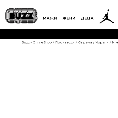
МАЖИ
ЖЕНИ
ДЕЦА
ЈАВЕТЕ СЕ НА 02
Buzz - Online Shop
Производи
Опрема
Чорапи
Nik
CLICK & COLLECT
Платете