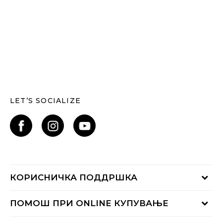
LET’S SOCIALIZE
КОРИСНИЧКА ПОДДРШКА
Проверете го статусот на нарачката
ПОМОШ ПРИ ONLINE КУПУВАЊЕ
Контактирајте нѐ на:
02 3055 222