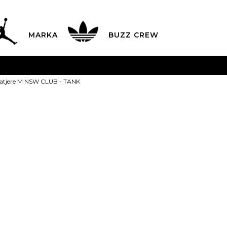
MARKA
BUZZ CREW
avës nga 9 e mëngjesit deri në 17 pasdite dhe të shtunave n
natjere M NSW CLUB - TANK
aguani me kartë online dhe bëni tërheqjen në dyqanin që ju
LISTA E ÇMIMEVE
ZBULONI MË TEPËR
Nike Kanatje
- TANK
2XL
2XL
L
L
M
PRODUKTI NUK ËSHTË 