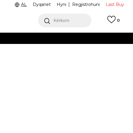
AL
Dyqanet
Hyni
Regjistrohuni
Last Buy
Kërkoni
0
ga 9 e mëngjesit deri në 4 pasdite
 dëshironi të zgjidhni
re M NSW CLUB
BQ1260-538
M
S
S
XL
XL
MË I DISPONUESHËM