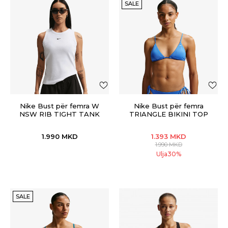
SALE
Nike Bust për femra W
Nike Bust për femra
NSW RIB TIGHT TANK
TRIANGLE BIKINI TOP
1.990
MKD
1.393
MKD
1.990
MKD
Ulja
30
%
SALE