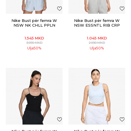
Nike Bust për femra W
Nike Bust për femra W
NSW NK CHLL PPLN
NSW ESSNTL RIB CRP
SPR CRP TNK
TANK
1.545
MKD
1.045
MKD
3.090
MKD
2.090
MKD
Ulja
50
%
Ulja
50
%