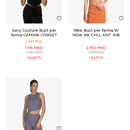
Juicy Couture Bust për
Nike Bust për femra W
femra CAMINA CORSET
NSW NK CHLL KNT RIB
TOP
CRP TNK
Last buy
1.116
MKD
2.163
MKD
2.790
MKD
3.090
MKD
Ulja
60
%
Ulja
30
%