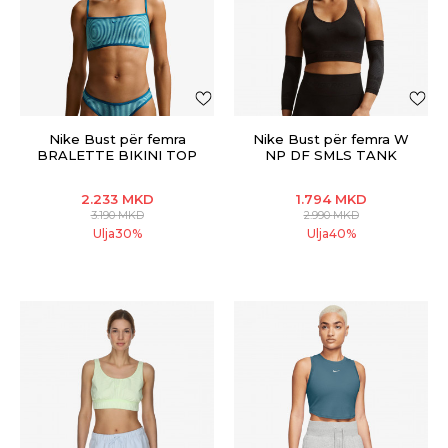
Nike Bust për femra
Nike Bust për femra W
BRALETTE BIKINI TOP
NP DF SMLS TANK
2.233
MKD
1.794
MKD
3.190
MKD
2.990
MKD
Ulja
30
%
Ulja
40
%