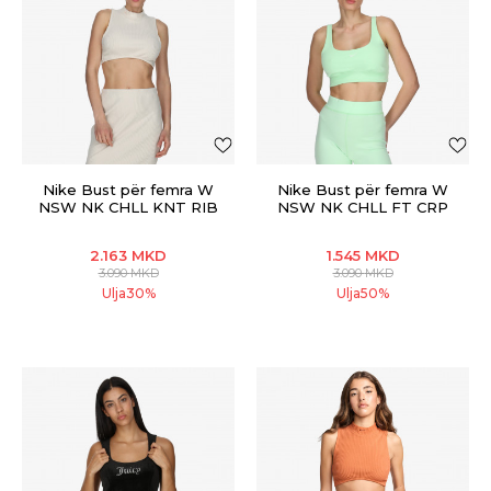
Nike Bust për femra W
Nike Bust për femra W
NSW NK CHLL KNT RIB
NSW NK CHLL FT CRP
CRP TNK
TANK
2.163
MKD
1.545
MKD
3.090
MKD
3.090
MKD
Ulja
30
%
Ulja
50
%