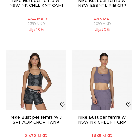
Nike Bust për femra W
Nike Bust për femra W
NSW NK CHLL KNT CAMI
NSW ESSNTL RIB CRP
TANK
1.434
MKD
1.463
MKD
2.390
MKD
2.090
MKD
Ulja
40
%
Ulja
30
%
Nike Bust për femra W J
Nike Bust për femra W
SPT AOP CROP TANK
NSW NK CHLL FT CRP
TANK
2.472
MKD
1.545
MKD