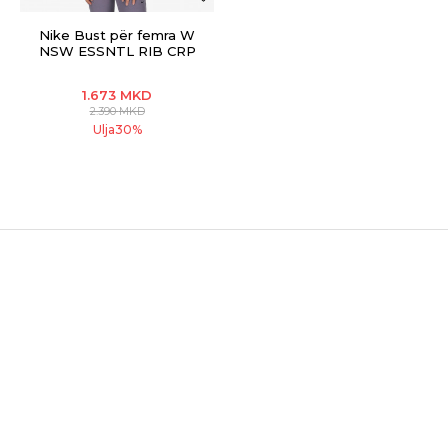
Nike Bust për femra W
NSW ESSNTL RIB CRP
TANK
1.673
MKD
2.390
MKD
Ulja
30
%