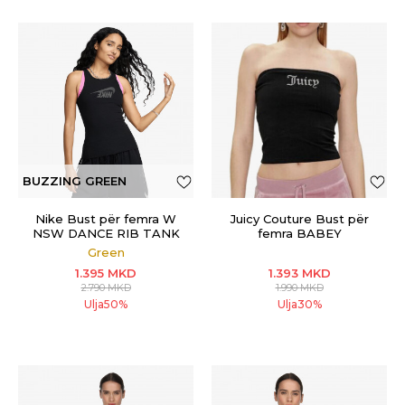
BUZZING GREEN
Nike Bust për femra W
Juicy Couture Bust për
NSW DANCE RIB TANK
femra BABEY
Green
1.395
MKD
1.393
MKD
2.790
MKD
1.990
MKD
Ulja
50
%
Ulja
30
%