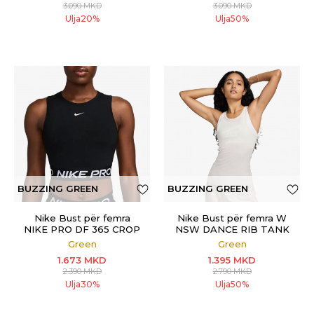
3.090
MKD
3.090
MKD
Ulja
20
%
Ulja
50
%
BUZZING GREEN
BUZZING GREEN
Nike Bust për femra
Nike Bust për femra W
NIKE PRO DF 365 CROP
NSW DANCE RIB TANK
TANK
Green
Green
1.673
MKD
1.395
MKD
2.390
MKD
2.790
MKD
Ulja
30
%
Ulja
50
%