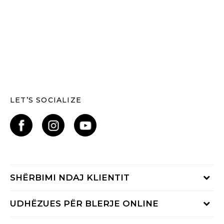
LET’S SOCIALIZE
SHËRBIMI NDAJ KLIENTIT
Shikoni statusin e porosisë
UDHËZUES PËR BLERJE ONLINE
Na telefononi:
02 3055 222
Kushtet e ofrimit