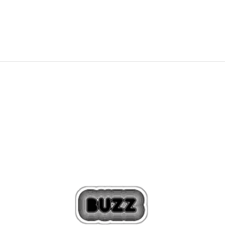
7.832
MKD
9.790
MKD
Ulja
20
%