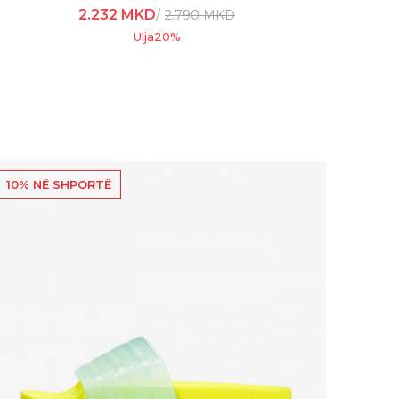
2.232
MKD
2.790
MKD
Ulja
20
%
10% NË SHPORTË