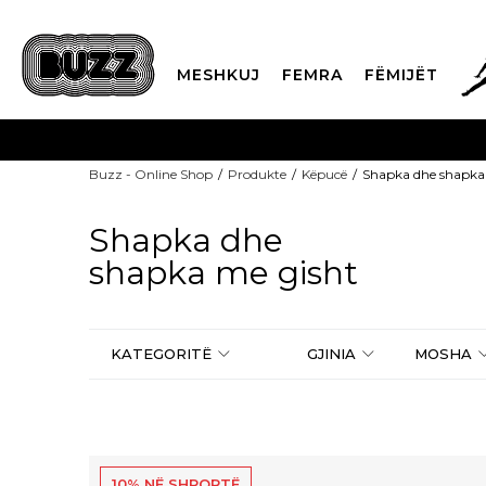
MESHKUJ
FEMRA
FËMIJËT
TELON 02 3055 222
ditëve të j
Buzz - Online Shop
Produkte
Këpucë
Shapka dhe shapka
CLICK & COLLECT
P
Shapka dhe
shapka me gisht
KATEGORITË
GJINIA
MOSHA
10% NË SHPORTË