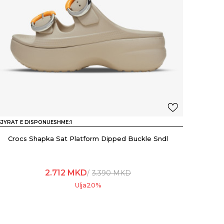
JYRAT E DISPONUESHME:
1
Crocs Shapka Sat Platform Dipped Buckle Sndl
2.712
MKD
3.390
MKD
Ulja
20
%