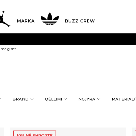
MARKA
BUZZ CREW
avës nga 9 e mëngjesit deri në 17 pasdite dhe të shtunave n
 me gisht
aguani me kartë online dhe bëni tërheqjen në dyqanin që ju
LISTA E ÇMIMEVE
ZBULONI MË TEPËR
BRAND
QËLLIMI
NGJYRA
MATERIAL/
10% NË SHPORTË