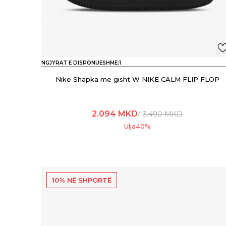
NGJYRAT E DISPONUESHME:
1
Nike Shapka me gisht W NIKE CALM FLIP FLOP
2.094
MKD
3.490
MKD
Ulja
40
%
10% NË SHPORTË