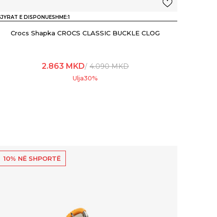
JYRAT E DISPONUESHME:
1
Crocs Shapka CROCS CLASSIC BUCKLE CLOG
2.863
MKD
4.090
MKD
Ulja
30
%
10% NË SHPORTË