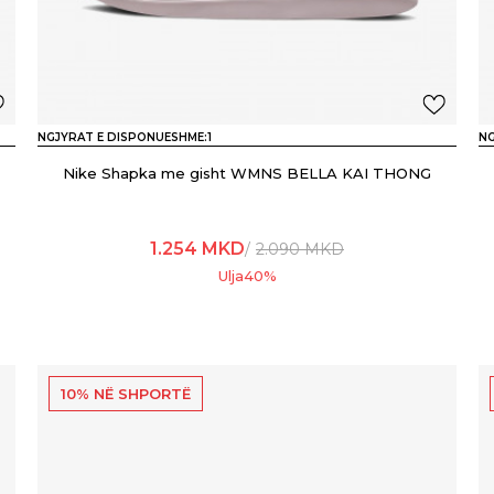
NGJYRAT E DISPONUESHME:
1
NG
Nike Shapka me gisht WMNS BELLA KAI THONG
1.254
MKD
2.090
MKD
Ulja
40
%
10% NË SHPORTË