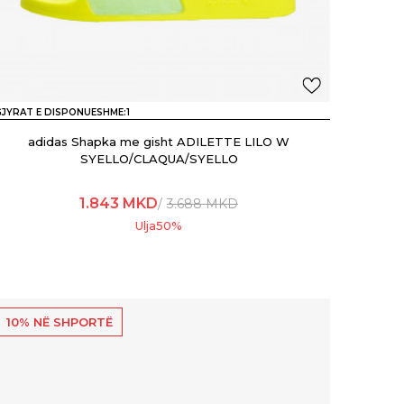
JYRAT E DISPONUESHME:
1
adidas Shapka me gisht ADILETTE LILO W
SYELLO/CLAQUA/SYELLO
1.843
MKD
3.688
MKD
Ulja
50
%
10% NË SHPORTË