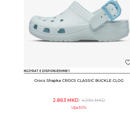
NGJYRAT E DISPONUESHME:
1
Crocs Shapka CROCS CLASSIC BUCKLE CLOG
2.863
MKD
4.090
MKD
Ulja
30
%