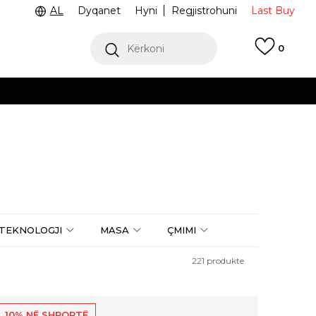
AL
Dyqanet
Hyni
Regjistrohuni
Last Buy
Kërkoni
0
ga 9 e mëngjesit deri në 4 pasdite
 dëshironi të zgjidhni
TEKNOLOGJI
MASA
ÇMIMI
221
produkte
10% NË SHPORTË