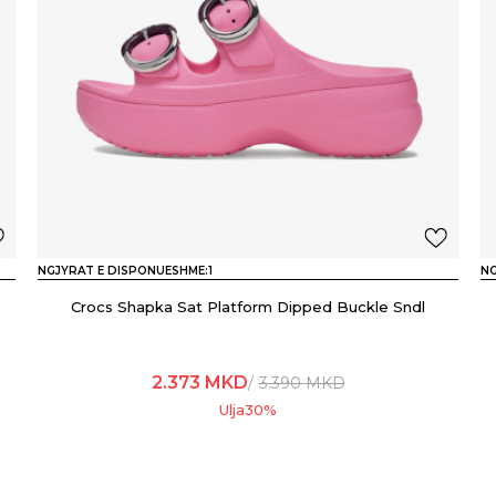
NGJYRAT E DISPONUESHME:
1
NG
Crocs Shapka Sat Platform Dipped Buckle Sndl
2.373
MKD
3.390
MKD
Ulja
30
%