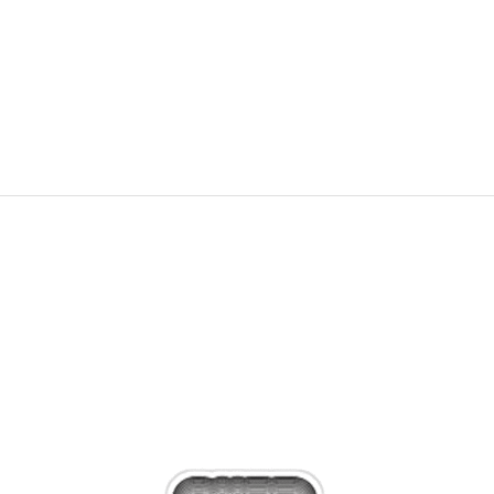
Nike Bluzë U NSW TEE STD CLUB FTRA BOX
1.990
MKD