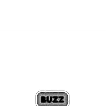
1.192
MKD
1.490
MKD
Ulja
20
%