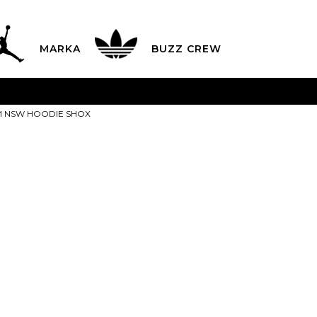
MARKA
BUZZ CREW
avës nga 9 e mëngjesit deri në 17 pasdite dhe të shtunave n
 M NSW HOODIE SHOX
aguani me kartë online dhe bëni tërheqjen në dyqanin që ju
LISTA E ÇMIMEVE
ZBULONI MË TEPËR
Nike Bluza 
SHOX
Last buy
2XL
2XL
L
L
M