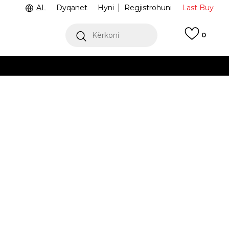
AL
Dyqanet
Hyni
Regjistrohuni
Last Buy
Kërkoni
0
ga 9 e mëngjesit deri në 4 pasdite
 dëshironi të zgjidhni
M NSW HOODIE
IH0528-010
M
S
S
XL
XL
XS
XS