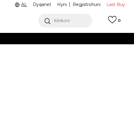
AL
Dyqanet
Hyni
Regjistrohuni
Last Buy
Kërkoni
0
ga 9 e mëngjesit deri në 4 pasdite
 dëshironi të zgjidhni
ylane
VN000D26KGR
Më njoftoni për zbritjen
kursyer:
1.258
MKD
.5
39
39
40
40
40.5
41
41
.5
25
25.5
40.5
26
26.5