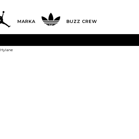
MARKA
BUZZ CREW
avës nga 9 e mëngjesit deri në 17 pasdite dhe të shtunave n
 Hylane
aguani me kartë online dhe bëni tërheqjen në dyqanin që ju
LISTA E ÇMIMEVE
ZBULONI MË TEPËR
Vans Atlete H
Ulja
20
%
6.290
MKD
5.032
MKD
Shuma e 
37
37
38
38
38
23.5
24
38