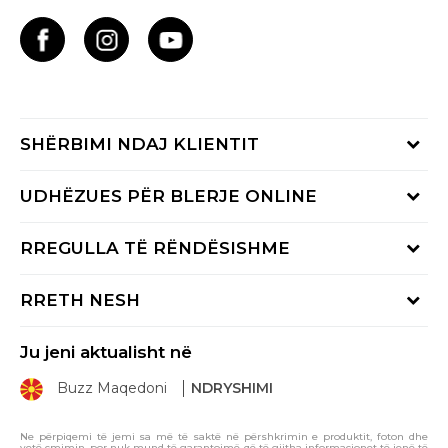
SHËRBIMI NDAJ KLIENTIT
Shikoni statusin e porosisë
UDHËZUES PËR BLERJE ONLINE
Na telefononi:
02 3055 222
Kushtet e ofrimit
RREGULLA TË RËNDËSISHME
e hënë - e premte: 09:00-17:00
E drejta e anulimit/kthimit të produktit
e shtune: 09:00-16:00
Kushtet e përdorimit
Ndryshimi i madhësisë dhe zëvendësimi i një produkti me
RRETH NESH
një tjetër
Rregullat e programit Sport&Bonus
Koncepti BUZZ
Ankesat
Politika e privatësisë
Ju jeni aktualisht në
Markat BUZZ
Politika e marketingut të drejtpërdrejtë
Buzz Maqedoni
NDRYSHIMI
BUZZ Crew
Politika e cookie-ve
Dyqanet BUZZ
Përdorimin e Gift Card
Ne përpiqemi të jemi sa më të saktë në përshkrimin e produktit, foton dhe
vetë çmimin, por nuk mund të garantojmë që të gjitha informacionet të jenë të